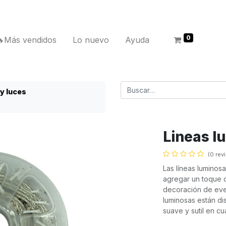
0
🔥Más vendidos
Lo nuevo
Ayuda
 y luces
Lineas l
(0 rev
Las líneas luminos
agregar un toque d
decoración de event
luminosas están di
suave y sutil en cu